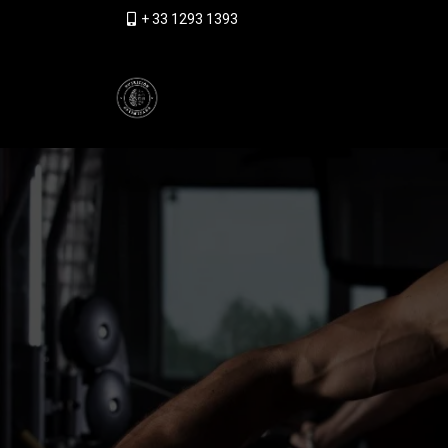
+
33 1293 1393