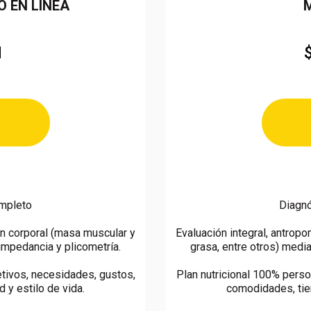
 EN LINEA
N
ompleto
Diagnó
ón corporal (masa muscular y
Evaluación integral, antrop
impedancia y plicometría.
grasa, entre otros) medi
tivos, necesidades, gustos,
Plan nutricional 100% pers
 y estilo de vida.
comodidades, tiem